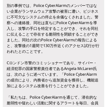
別の事例では、Police CyberAlarmのメンバーではな
い企業がランサムウェア攻撃の被害に遭い、ビジネス
に不可欠なシステムの停止を余儀なくされました。警
察への連絡後、同社は直ちにPolice CyberAlarmを導
入し、攻撃の手口を特定することができ、それを同社
に伝えることで存在する脆弱性を閉鎖することができ
ました。同社の次のPolice CyberAlarmの報告による
と、攻撃後の1週間で130万件近くのアクセス試行が行
われたとのことです。
Cロンドン市警のコミッショナーであり、サイバー・
経済犯罪の国家警察責任者であるAngela McLaren氏
は、次のように述べています。「Police CyberAlarm
の成功により、内務省から追加資金を獲得し、機能追
加によるシステム改善を行うことができました。
「私たちは、Police CyberAlarmを通じて、潜在的な
脆弱性や疑わしい活動に関するアラートを毎日、会員