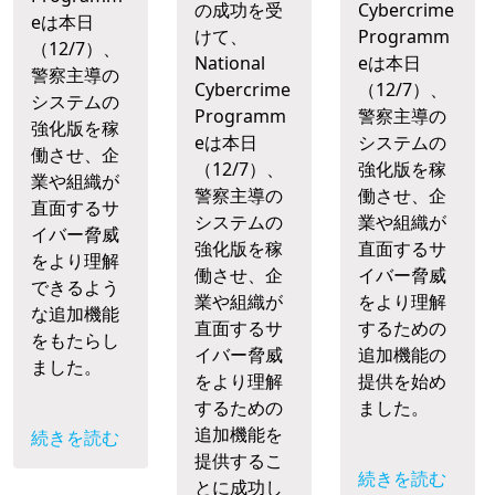
の成功を受
Cybercrime
eは本日
けて、
Programm
（12/7）、
National
eは本日
警察主導の
Cybercrime
（12/7）、
システムの
Programm
警察主導の
強化版を稼
eは本日
システムの
働させ、企
（12/7）、
強化版を稼
業や組織が
警察主導の
働させ、企
直面するサ
システムの
業や組織が
イバー脅威
強化版を稼
直面するサ
をより理解
働させ、企
イバー脅威
できるよう
業や組織が
をより理解
な追加機能
直面するサ
するための
をもたらし
イバー脅威
追加機能の
ました。
をより理解
提供を始め
するための
ました。
追加機能を
続きを読む
提供するこ
続きを読む
とに成功し