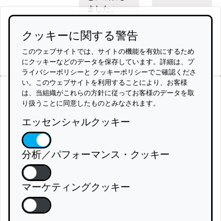
ました。
クッキーに関する警告
続きを読む
このウェブサイトでは、サイトの機能を有効にするため
にクッキーなどのデータを保存しています。詳細は、プ
ライバシーポリシーと クッキーポリシーでご確認くださ
い。このウェブサイトを利用することにより、お客様
お役立ちリンク
は、当組織がこれらの方針に従ってお客様のデータを取
ウェブサイト・プライバシーポリシー
り扱うことに同意したものとみなされます。
Police CyberAlarmツール プライバシーポリシー
エッセンシャルクッキー
クッキーポリシー
ご利用条件
責任あるディスクロージャー
分析／パフォーマンス・クッキー
フォローする
マーケティングクッキー