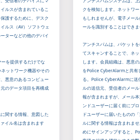
は、受信者のデバイスにマ
アンチスパムシステムは、上
ウイルスが含まれているこ
クを検知します。ネットワー
を保護するために、デスク
もしれませんが、電子メール
イルス（AV）ソフトウェ
ールを識別することはできま
ルーターなどの他のデバイ
アンチスパムは、パケットを
てスキャンすることで、ネッ
ヤーを提供するだけでな
します。会員組織は、悪意の
いネットワーク機器やその
をPolice CyberAla
は、悪意のあるコンピュー
る。Police CyberAl
る元のデータ項目を再構成
ルの送信元、受信者のメール
報が含まれますが、メール本
ンドユーザーに届く前にブロ
元に関する情報、意図した
ドユーザーに届いたものの「
ファイル名は含まれます
ルに関する情報は含まれませ
めにサインアップすると、Poli