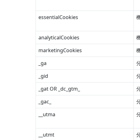
essentialCookies
analyticalCookies
marketingCookies
_ga
_gid
_gat OR _dc_gtm_
_gac_
__utma
__utmt