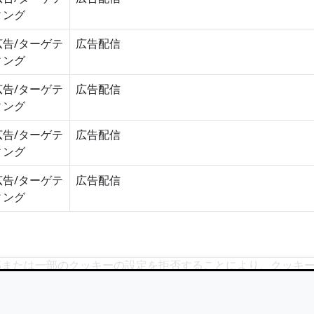
ィング
広告/ターゲテ
広告配信
ィング
広告/ターゲテ
広告配信
ィング
広告/ターゲテ
広告配信
ィング
広告/ターゲテ
広告配信
ィング
部または一部のクッキーの設定を拒否することにより、クッキ
必須クッキーを含む）をブロックすると、当組織のウェブサイ
けるGoogleアナリティクスによるトラッキングをオプトア