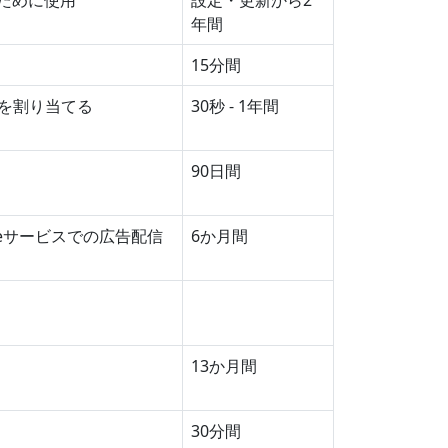
ために使用
設定・更新から2
年間
15分間
Dを割り当てる
30秒 - 1年間
90日間
leサービスでの広告配信
6か月間
13か月間
30分間